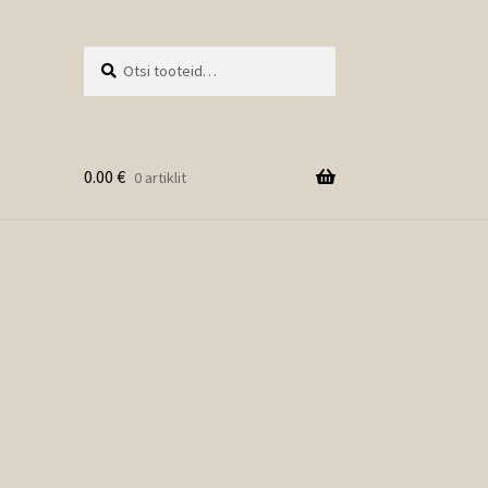
Otsi:
Otsi
0.00
€
0 artiklit