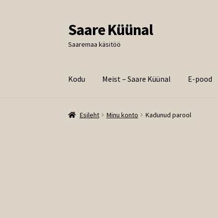
Saare Küünal
Liigu
Liigu
navigeerimisele
sisu
Saaremaa käsitöö
juurde
Kodu
Meist – Saare Küünal
E-pood
Esileht
Minu konto
Kadunud parool