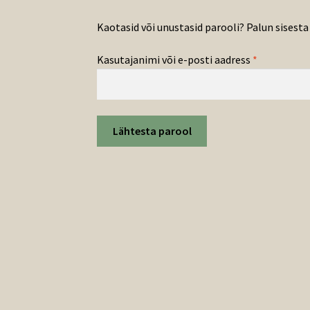
Kaotasid või unustasid parooli? Palun sisesta
Nõutud
Kasutajanimi või e-posti aadress
*
Lähtesta parool