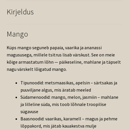
Kirjeldus
Mango
Küps mango seguneb papaia, vaarika ja ananassi
magususega, millele tsitrus lisab värskust. See on meie
kõige armastatum lõhn — päikeseline, mahlane ja täpselt
nagu värskelt lõigatud mango.
Tipunoodid: metsmaasikas, apelsin – särtsakas ja
puuviljane algus, mis äratab meeled
Südamenoodid: mango, melon, jasmiin – mahlane
ja lilleline süda, mis toob lõhnale troopilise
sügavuse
Baasnoodid: vaarikas, karamell – magus ja pehme
lõppakord, mis jätab kauakestva mulje