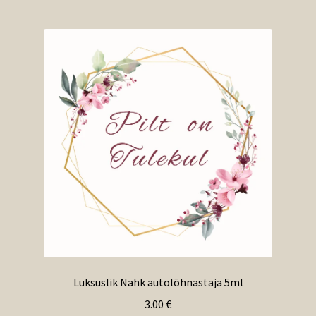
Luksuslik Nahk autolõhnastaja 5ml
3.00
€