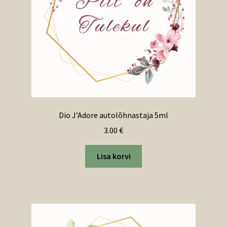
Dio J’Adore autolõhnastaja 5ml
3.00
€
Lisa korvi