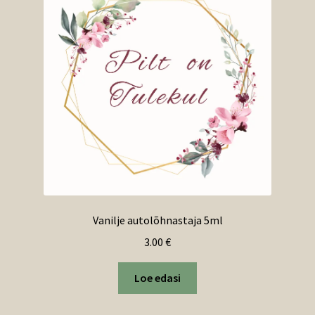
Vanilje autolõhnastaja 5ml
3.00
€
Loe edasi