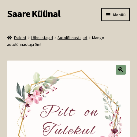
Saare Küünal
Liigu
Liigu
Menüü
navigeerimisele
sisu
juurde
Kodu
Esileht
Lõhnastajad
Autolõhnastajad
Mango
autolõhnastaja 5ml
Meist – Saare Küünal
Ava
E-pood
alamm
Minu konto
Kontakt