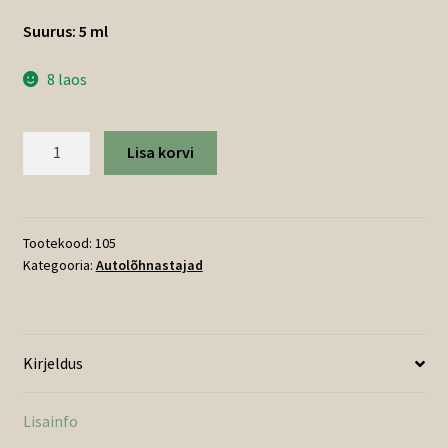
Suurus: 5 ml
8 laos
Mango
Lisa korvi
autolõhnastaja
5ml
kogus
Tootekood:
105
Kategooria:
Autolõhnastajad
Kirjeldus
Lisainfo