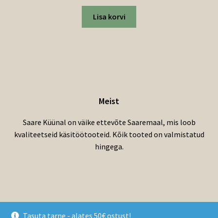
Lisa korvi
Meist
Saare Küünal on väike ettevõte Saaremaal, mis loob
kvaliteetseid käsitöötooteid. Kõik tooted on valmistatud
hingega.
© Saare Küünal 2026
Tasuta tarne - alates 50€ ostust!