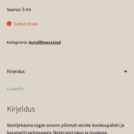
Suurus: 5 ml
Laost otsas
Kategooria:
Autolõhnastajad
Kirjeldus
Lisainfo
Kirjeldus
Vaniljekauna sügav aroom põimub värske kookospähkli ja
karamelli pehmusega. Nelgi vürtsikus ja muskuse