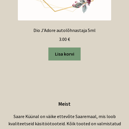
Dio J’Adore autolõhnastaja 5ml
3.00
€
Lisa korvi
Meist
Saare Küünal on väike ettevõte Saaremaal, mis loob
kvaliteetseid käsitöötooteid. Kõik tooted on valmistatud