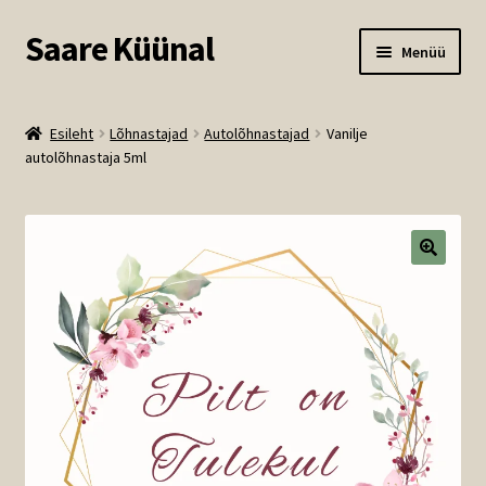
Saare Küünal
Liigu
Liigu
Menüü
navigeerimisele
sisu
juurde
Kodu
Esileht
Lõhnastajad
Autolõhnastajad
Vanilje
autolõhnastaja 5ml
Meist – Saare Küünal
Ava
E-pood
alamm
Minu konto
Kontakt