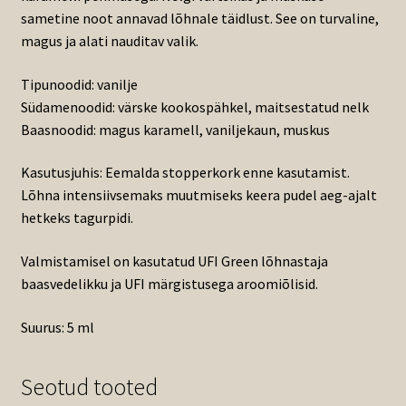
sametine noot annavad lõhnale täidlust. See on turvaline,
magus ja alati nauditav valik.
Tipunoodid: vanilje
Südamenoodid: värske kookospähkel, maitsestatud nelk
Baasnoodid: magus karamell, vaniljekaun, muskus
Kasutusjuhis: Eemalda stopperkork enne kasutamist.
Lõhna intensiivsemaks muutmiseks keera pudel aeg-ajalt
hetkeks tagurpidi.
Valmistamisel on kasutatud UFI Green lõhnastaja
baasvedelikku ja UFI märgistusega aroomiõlisid.
Suurus: 5 ml
Seotud tooted